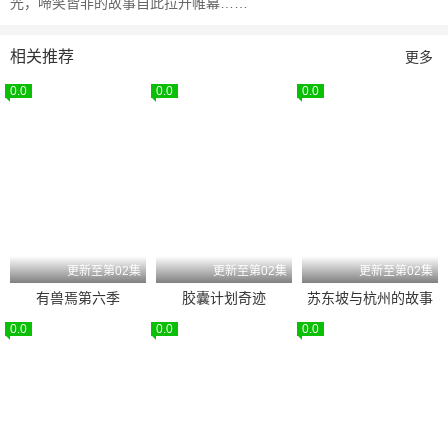
光，啼笑皆非的故事自此拉开帷幕……
相关推荐
更多
0.0
0.0
0.0
更新至第02集
更新至第02集
更新至第02集
有兽焉第六季
胶囊计划奇迹
苏东坡与杭州的故事
0.0
0.0
0.0