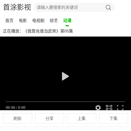
首涂影视
首页
电影
电视剧
综艺
动漫
正在播放：《我靠充值当武帝》第05集
刷新
分享
上集
下集