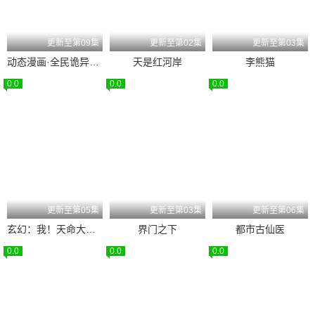
更新至第09集
更新至第02集
更新至第03集
动态漫画·全民诡异：开局掌握零元购
天是红河岸
李熊猫
0.0
0.0
0.0
更新至第05集
更新至第03集
更新至第06集
玄幻：我！天命大反派
界门之下
都市古仙医
0.0
0.0
0.0