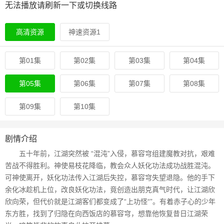
无法播放请刷新一下或切换线路
高清资源
神速资源1
第01集
第02集
第03集
第04集
第05集
第06集
第07集
第08集
第09集
第10集
剧情介绍
五十年前，江湖突然被 “混沌”入侵，慕容穹组建魔教对抗，艰难
苦战不得胜利。神使易枝花降临，教会众人妖化功法成功战胜混沌。
可神使离开，妖化功法传入江湖后失控，慕容穹失望退隐。他的手下
余化冰趁机上位，改良妖化功法，竟创造出朋克真气时代，让江湖欣
欣向荣，但代价就是江湖客们都变成了“上功怪“”。有着赤子心的少年
东方胜，找到了归隐在向西饭店的慕容穹，想靠他恢复昔日江湖荣