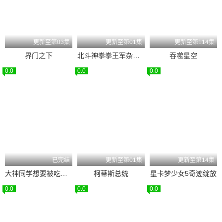
更新至第03集
更新至第01集
更新至第114集
界门之下
北斗神拳拳王军杂兵们的挽歌
吞噬星空
0.0
0.0
0.0
已完结
更新至第01集
更新至第14集
大神同学想要被吃掉BD版
柯蒂斯总统
星卡梦少女5奇迹绽放
0.0
0.0
0.0