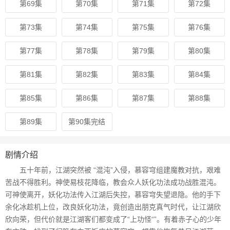
第69集
第70集
第71集
第72集
第73集
第74集
第75集
第76集
第77集
第78集
第79集
第80集
第81集
第82集
第83集
第84集
第85集
第86集
第87集
第88集
第89集
第90集完结
剧情介绍
五十年前，江湖突然被 “混沌”入侵，慕容穹组建魔教对抗，艰难
苦战不得胜利。神使易枝花降临，教会众人妖化功法成功战胜混沌。
可神使离开，妖化功法传入江湖后失控，慕容穹失望退隐。他的手下
余化冰趁机上位，改良妖化功法，竟创造出朋克真气时代，让江湖欣
欣向荣，但代价就是江湖客们都变成了“上功怪“”。有着赤子心的少年