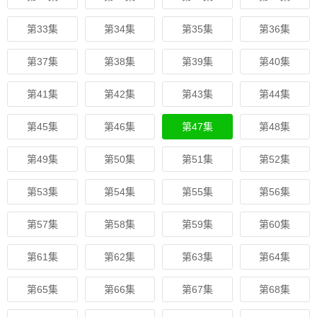
第33集
第34集
第35集
第36集
第37集
第38集
第39集
第40集
第41集
第42集
第43集
第44集
第45集
第46集
第47集
第48集
第49集
第50集
第51集
第52集
第53集
第54集
第55集
第56集
第57集
第58集
第59集
第60集
第61集
第62集
第63集
第64集
第65集
第66集
第67集
第68集