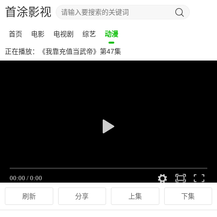
首涂影视
首页
电影
电视剧
综艺
动漫
正在播放：《我靠充值当武帝》第47集
刷新
分享
上集
下集