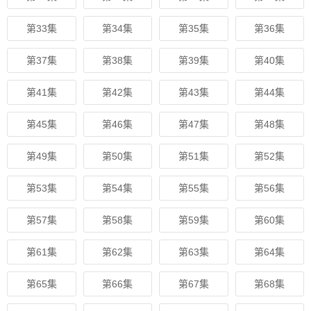
第33集
第34集
第35集
第36集
第37集
第38集
第39集
第40集
第41集
第42集
第43集
第44集
第45集
第46集
第47集
第48集
第49集
第50集
第51集
第52集
第53集
第54集
第55集
第56集
第57集
第58集
第59集
第60集
第61集
第62集
第63集
第64集
第65集
第66集
第67集
第68集