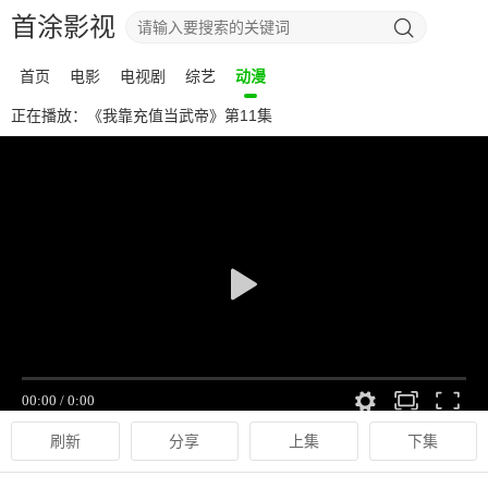
首涂影视
首页
电影
电视剧
综艺
动漫
正在播放：《我靠充值当武帝》第11集
刷新
分享
上集
下集