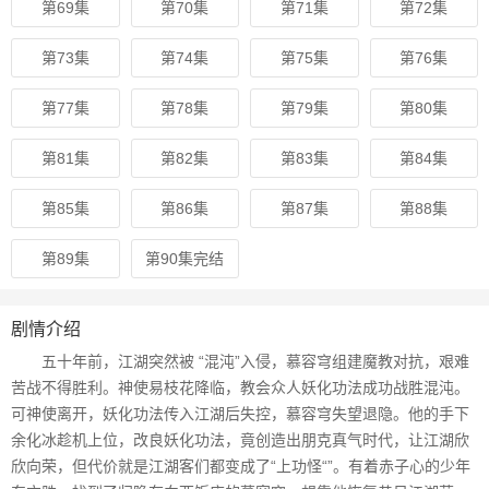
第69集
第70集
第71集
第72集
第73集
第74集
第75集
第76集
第77集
第78集
第79集
第80集
第81集
第82集
第83集
第84集
第85集
第86集
第87集
第88集
第89集
第90集完结
剧情介绍
五十年前，江湖突然被 “混沌”入侵，慕容穹组建魔教对抗，艰难
苦战不得胜利。神使易枝花降临，教会众人妖化功法成功战胜混沌。
可神使离开，妖化功法传入江湖后失控，慕容穹失望退隐。他的手下
余化冰趁机上位，改良妖化功法，竟创造出朋克真气时代，让江湖欣
欣向荣，但代价就是江湖客们都变成了“上功怪“”。有着赤子心的少年