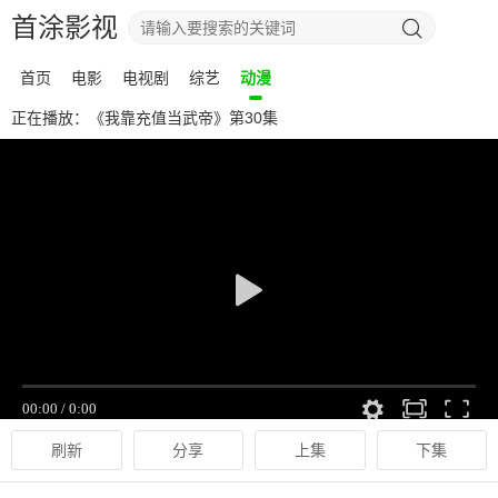
首涂影视
首页
电影
电视剧
综艺
动漫
正在播放：《我靠充值当武帝》第30集
刷新
分享
上集
下集