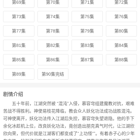
第69集
第70集
第71集
第72集
第73集
第74集
第75集
第76集
第77集
第78集
第79集
第80集
第81集
第82集
第83集
第84集
第85集
第86集
第87集
第88集
第89集
第90集完结
剧情介绍
五十年前，江湖突然被 “混沌”入侵，慕容穹组建魔教对抗，艰难
苦战不得胜利。神使易枝花降临，教会众人妖化功法成功战胜混沌。
可神使离开，妖化功法传入江湖后失控，慕容穹失望退隐。他的手下
余化冰趁机上位，改良妖化功法，竟创造出朋克真气时代，让江湖欣
欣向荣，但代价就是江湖客们都变成了“上功怪“”。有着赤子心的少年