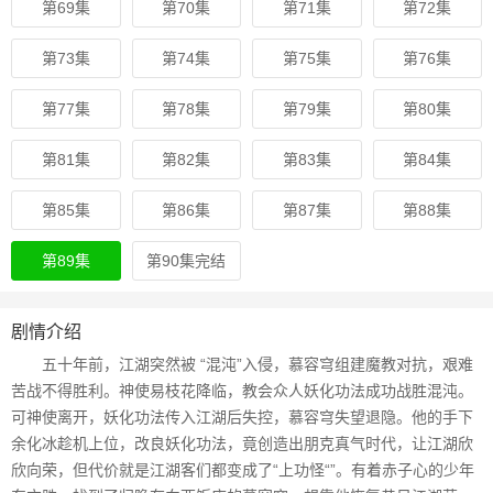
第69集
第70集
第71集
第72集
第73集
第74集
第75集
第76集
第77集
第78集
第79集
第80集
第81集
第82集
第83集
第84集
第85集
第86集
第87集
第88集
第89集
第90集完结
剧情介绍
五十年前，江湖突然被 “混沌”入侵，慕容穹组建魔教对抗，艰难
苦战不得胜利。神使易枝花降临，教会众人妖化功法成功战胜混沌。
可神使离开，妖化功法传入江湖后失控，慕容穹失望退隐。他的手下
余化冰趁机上位，改良妖化功法，竟创造出朋克真气时代，让江湖欣
欣向荣，但代价就是江湖客们都变成了“上功怪“”。有着赤子心的少年