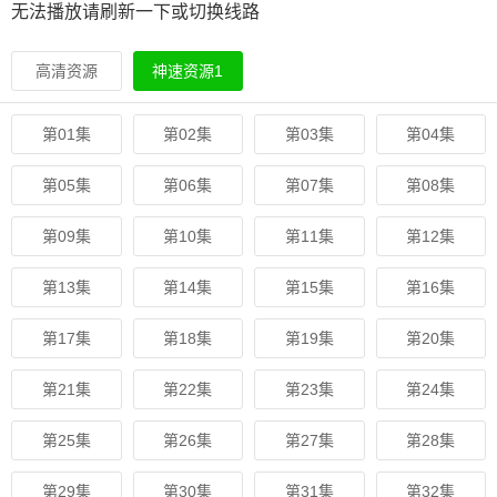
无法播放请刷新一下或切换线路
高清资源
神速资源1
第01集
第02集
第03集
第04集
第05集
第06集
第07集
第08集
第09集
第10集
第11集
第12集
第13集
第14集
第15集
第16集
第17集
第18集
第19集
第20集
第21集
第22集
第23集
第24集
第25集
第26集
第27集
第28集
第29集
第30集
第31集
第32集