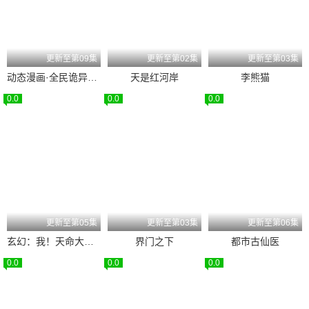
更新至第09集
更新至第02集
更新至第03集
动态漫画·全民诡异：开局掌握零元购
天是红河岸
李熊猫
0.0
0.0
0.0
更新至第05集
更新至第03集
更新至第06集
玄幻：我！天命大反派
界门之下
都市古仙医
0.0
0.0
0.0