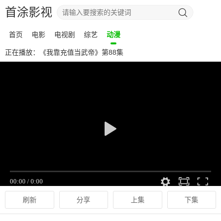
首涂影视
首页
电影
电视剧
综艺
动漫
正在播放：《我靠充值当武帝》第88集
刷新
分享
上集
下集