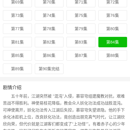
第69集
第70集
第71集
第72集
第73集
第74集
第75集
第76集
第77集
第78集
第79集
第80集
第81集
第82集
第83集
第84集
第85集
第86集
第87集
第88集
第89集
第90集完结
剧情介绍
五十年前，江湖突然被 “混沌”入侵，慕容穹组建魔教对抗，艰难
苦战不得胜利。神使易枝花降临，教会众人妖化功法成功战胜混沌。
可神使离开，妖化功法传入江湖后失控，慕容穹失望退隐。他的手下
余化冰趁机上位，改良妖化功法，竟创造出朋克真气时代，让江湖欣
欣向荣，但代价就是江湖客们都变成了“上功怪“”。有着赤子心的少年