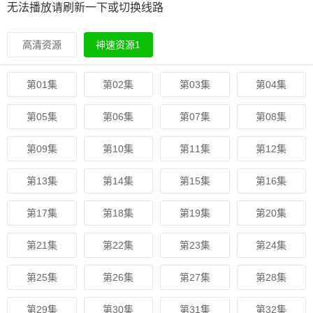
无法播放请刷新一下或切换线路
高清资源
神速资源1
第01集
第02集
第03集
第04集
第05集
第06集
第07集
第08集
第09集
第10集
第11集
第12集
第13集
第14集
第15集
第16集
第17集
第18集
第19集
第20集
第21集
第22集
第23集
第24集
第25集
第26集
第27集
第28集
第29集
第30集
第31集
第32集