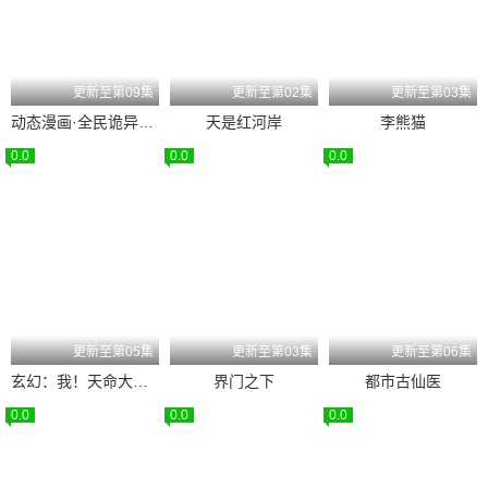
更新至第09集
更新至第02集
更新至第03集
动态漫画·全民诡异：开局掌握零元购
天是红河岸
李熊猫
0.0
0.0
0.0
更新至第05集
更新至第03集
更新至第06集
玄幻：我！天命大反派
界门之下
都市古仙医
0.0
0.0
0.0