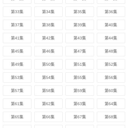
第33集
第34集
第35集
第36集
第37集
第38集
第39集
第40集
第41集
第42集
第43集
第44集
第45集
第46集
第47集
第48集
第49集
第50集
第51集
第52集
第53集
第54集
第55集
第56集
第57集
第58集
第59集
第60集
第61集
第62集
第63集
第64集
第65集
第66集
第67集
第68集