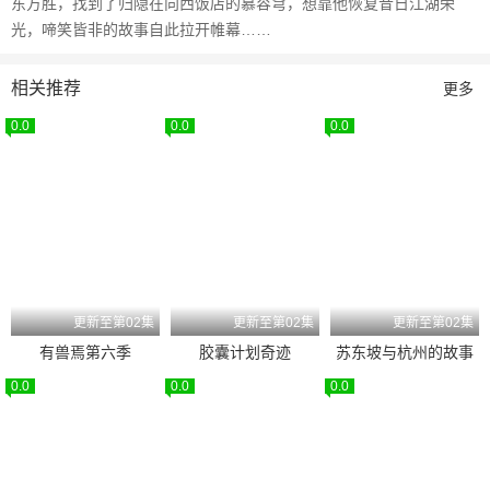
东方胜，找到了归隐在向西饭店的慕容穹，想靠他恢复昔日江湖荣
光，啼笑皆非的故事自此拉开帷幕……
相关推荐
更多
0.0
0.0
0.0
更新至第02集
更新至第02集
更新至第02集
有兽焉第六季
胶囊计划奇迹
苏东坡与杭州的故事
0.0
0.0
0.0