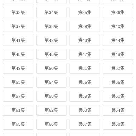
第33集
第34集
第35集
第36集
第37集
第38集
第39集
第40集
第41集
第42集
第43集
第44集
第45集
第46集
第47集
第48集
第49集
第50集
第51集
第52集
第53集
第54集
第55集
第56集
第57集
第58集
第59集
第60集
第61集
第62集
第63集
第64集
第65集
第66集
第67集
第68集