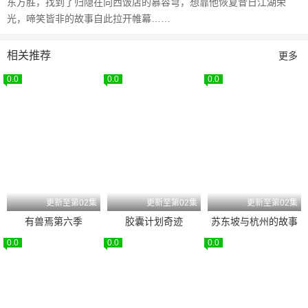
东方胜，找到了归隐在向西饭店的慕容穹，想靠他恢复昔日江湖荣
光，啼笑皆非的故事自此拉开帷幕……
相关推荐
更多
0.0
0.0
0.0
更新至第02集
更新至第02集
更新至第02集
有兽焉第六季
胶囊计划奇迹
苏东坡与杭州的故事
0.0
0.0
0.0