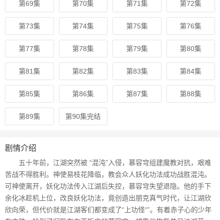
第69集
第70集
第71集
第72集
第73集
第74集
第75集
第76集
第77集
第78集
第79集
第80集
第81集
第82集
第83集
第84集
第85集
第86集
第87集
第88集
第89集
第90集完结
剧情介绍
五十年前，江湖突然被 “混沌”入侵，慕容穹组建魔教对抗，艰难
苦战不得胜利。神使易枝花降临，教会众人妖化功法成功战胜混沌。
可神使离开，妖化功法传入江湖后失控，慕容穹失望退隐。他的手下
余化冰趁机上位，改良妖化功法，竟创造出朋克真气时代，让江湖欣
欣向荣，但代价就是江湖客们都变成了“上功怪“”。有着赤子心的少年