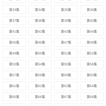
第33集
第34集
第35集
第36集
第37集
第38集
第39集
第40集
第41集
第42集
第43集
第44集
第45集
第46集
第47集
第48集
第49集
第50集
第51集
第52集
第53集
第54集
第55集
第56集
第57集
第58集
第59集
第60集
第61集
第62集
第63集
第64集
第65集
第66集
第67集
第68集