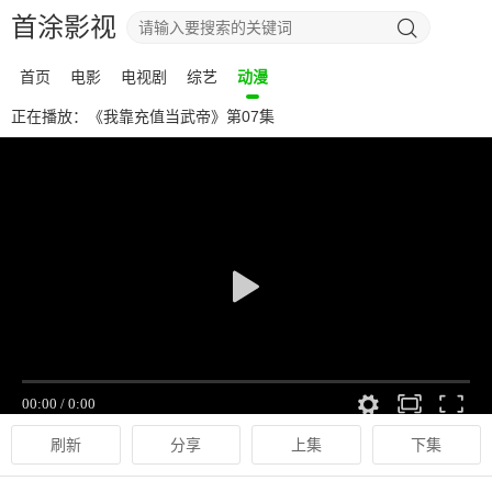
首涂影视
首页
电影
电视剧
综艺
动漫
正在播放：《我靠充值当武帝》第07集
刷新
分享
上集
下集