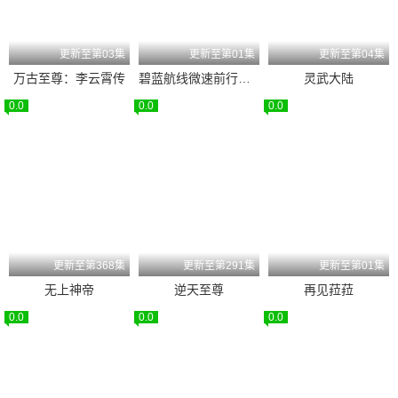
更新至第03集
更新至第01集
更新至第04集
万古至尊：李云霄传
碧蓝航线微速前行第二季
灵武大陆
0.0
0.0
0.0
更新至第368集
更新至第291集
更新至第01集
无上神帝
逆天至尊
再见菈菈
0.0
0.0
0.0