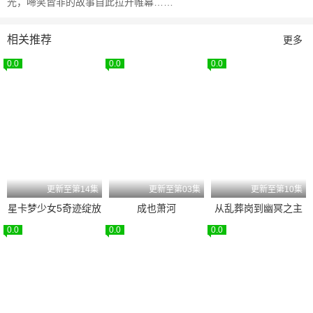
光，啼笑皆非的故事自此拉开帷幕……
相关推荐
更多
0.0
0.0
0.0
更新至第14集
更新至第03集
更新至第10集
星卡梦少女5奇迹绽放
成也萧河
从乱葬岗到幽冥之主
0.0
0.0
0.0