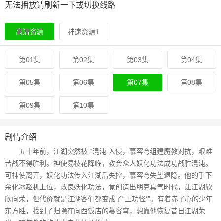
无法播放请刷新一下或切换线路
高清资源
神速资源1
第01集
第02集
第03集
第04集
第05集
第06集
第07集
第08集
第09集
第10集
剧情介绍
五十年前，江湖突然被 “混沌”入侵，慕容穹组建魔教对抗，艰难
苦战不得胜利。神使易枝花降临，教会众人妖化功法成功战胜混沌。
可神使离开，妖化功法传入江湖后失控，慕容穹失望退隐。他的手下
余化冰趁机上位，改良妖化功法，竟创造出朋克真气时代，让江湖欣
欣向荣，但代价就是江湖客们都变成了“上功怪“”。有着赤子心的少年
东方胜，找到了归隐在向西饭店的慕容穹，想靠他恢复昔日江湖荣