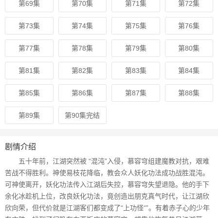
第69集
第70集
第71集
第72集
第73集
第74集
第75集
第76集
第77集
第78集
第79集
第80集
第81集
第82集
第83集
第84集
第85集
第86集
第87集
第88集
第89集
第90集完结
剧情介绍
五十年前，江湖突然被 “混沌”入侵，慕容穹组建魔教对抗，艰难
苦战不得胜利。神使易枝花降临，教会众人妖化功法成功战胜混沌。
可神使离开，妖化功法传入江湖后失控，慕容穹失望退隐。他的手下
余化冰趁机上位，改良妖化功法，竟创造出朋克真气时代，让江湖欣
欣向荣，但代价就是江湖客们都变成了“上功怪“”。有着赤子心的少年