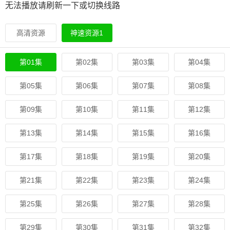
无法播放请刷新一下或切换线路
高清资源
神速资源1
第01集
第02集
第03集
第04集
第05集
第06集
第07集
第08集
第09集
第10集
第11集
第12集
第13集
第14集
第15集
第16集
第17集
第18集
第19集
第20集
第21集
第22集
第23集
第24集
第25集
第26集
第27集
第28集
第29集
第30集
第31集
第32集