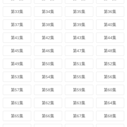
第33集
第34集
第35集
第36集
第37集
第38集
第39集
第40集
第41集
第42集
第43集
第44集
第45集
第46集
第47集
第48集
第49集
第50集
第51集
第52集
第53集
第54集
第55集
第56集
第57集
第58集
第59集
第60集
第61集
第62集
第63集
第64集
第65集
第66集
第67集
第68集